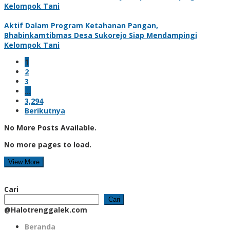
Kelompok Tani
Aktif Dalam Program Ketahanan Pangan,
Bhabinkamtibmas Desa Sukorejo Siap Mendampingi
Kelompok Tani
1
2
3
…
3,294
Berikutnya
No More Posts Available.
No more pages to load.
View More
Cari
Cari
@Halotrenggalek.com
Beranda