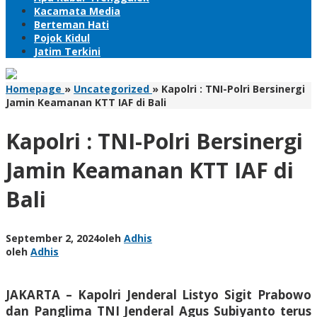
Kacamata Media
Berteman Hati
Pojok Kidul
Jatim Terkini
Homepage
»
Uncategorized
»
Kapolri : TNI-Polri Bersinergi
Jamin Keamanan KTT IAF di Bali
Kapolri : TNI-Polri Bersinergi
Jamin Keamanan KTT IAF di
Bali
September 2, 2024
oleh
Adhis
oleh
Adhis
JAKARTA – Kapolri Jenderal Listyo Sigit Prabowo
dan Panglima TNI Jenderal Agus Subiyanto terus